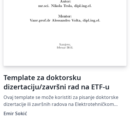
Template za doktorsku
dizertaciju/završni rad na ETF-u
Ovaj template se može koristiti za pisanje doktorske
dizertacije ili završnih radova na Elektrotehničkom
fakultetu Univerziteta u Sarajevu-
Emir Sokić