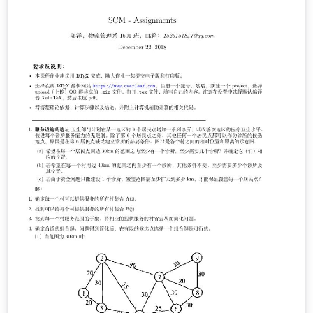
CNC com base no comando numérico
computadorizado para a confecção de trilhas na placa
de circuito impresso de forma otimizada. Deste modo,
são mostrados passo a passo os pilares teóricos que
compõem a base de conhecimento para que se possa
entender e desenvolver a ferramenta que irá usinar e
por sua vez produzir o protótipo de forma eficaz. Os
resultados obtidos em relação à montagem da
ferramenta e o material usinado foi classificado com
satisfatório, já que a máquina CNC conseguiu atingir
seus objetivos, perfurando, cortando a placa e isolando
as trilhas formando assim o circuito.