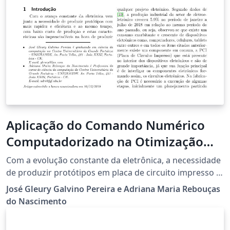
Aplicação do Comando Numérico
Computadorizado na Otimização
em Prototipagem de Placa de
Com a evolução constante da eletrônica, a necessidade
Circuito Impresso
de produzir protótipos em placa de circuito impresso é
cada vez mais cobrada e importante para se elaborar
José Gleury Galvino Pereira e Adriana Maria Rebouças
tecnologia de forma rápida, mas sem deixar a
do Nascimento
qualidade de produção baixa. Pensando nisso, este
artigo propõe o desenvolvimento de uma fresadora