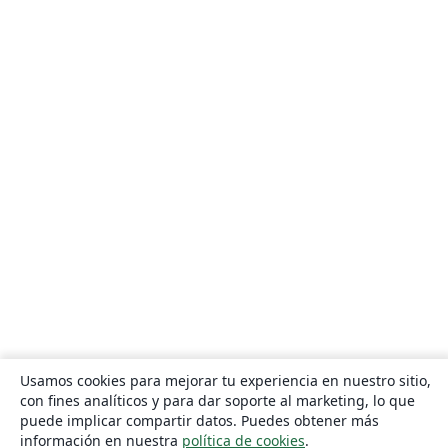
Eindhoven University of Technology (TU/e)
Universidade Estadual de Campinas (UNICAMP)
Instituto Politécnico de Bragança (IPB)
Escuela Politécnica Nacional
Universidade Federal de Lavras
Timetable
TU Dresden
CECyTE
Xi'an Jiaotong University
University of Electronic Science and Technology of China
Heilig Hart van Maria, Berlaar
Czech Technical University in Prague
Instituto Federal de Educação, Ciência e Tecnologia da Bahia
Otto-von-Guericke-Universität Magdeburg
Universidad Autónoma de Nuevo León
Universidade de Pernambuco (UPE)
Universidade Federal de Juiz de Fora
Universidade Federal de Minas Gerais (UFMG)
Farsi (Persian)
Northwestern Polytechnical University, China (西北工业大学)
University of Science and Technology of China (USTC)
Universidad Autónoma de San Luis Potosí (UASLP)
Universidad Autónoma de Chile
Universidad Politécnica de Puebla
SGH Warsaw School of Economics
Harbin Institute of Technology
Università degli studi di Napoli Federico II
Aalto University
Universidade Federal do Pará (UFPA)
Universidade Federal de Alagoas (UFAL)
Universidad de Guadalajara
Politecnico di Torino
Ritsumeikan University
Games
Iran University of Science and Technology (IUST)
Usamos cookies para mejorar tu experiencia en nuestro sitio,
con fines analíticos y para dar soporte al marketing, lo que
University of Passau
Università di Pisa
puede implicar compartir datos. Puedes obtener más
Universidade da Coruña (UDC)
University of Athens
información en nuestra
política de cookies
.