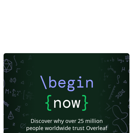
Greek
Springer
Getting Started
Research Diary
Cover Letter
Essay
Exam
Chess
Title Page
Elsevier
Poem
Spanish
German
Radboud University
LuaLaTeX
Brochure
Université d'Avignon
Instituto de Matemática, Estatística e Ciência da Computação (IME-USP)
Università di Bologna
Newsletters
Posters
Calendars
CVs and résumés
Formal letters
Assignments
Instituto Federal de Educação Ciência e Tecnologia (IFCE)
Korean
Norwegian
Polish
Finnish
Tampere University of Technology (TUT)
Beamer
SENAC
XeLaTeX
Arabic
University of Sarajevo
Bahasa Malaysia (Malay)
Charts
Grant Application
\begin
Two-column
Romanian
University of Copenhagen
Universidad Nacional Autónoma de México
Peking University
Universidad de Costa Rica
Books
Presentations
Reports
{
now
}
Theses
Japanese
Universidade Tecnológica Federal do Paraná (UTFPR)
IEEE (all)
IEEE Community Templates and Examples
Cologne University of Applied Sciences (Fachhochschule Köln)
Kyushu University
Chemistry
Slovenian
Discover why over 25 million
Federal University of Bahia
University of Tokyo
people worldwide trust Overleaf
Universidade Federal do Rio Grande do Sul
Vietnamese
Sanskrit
Hindi