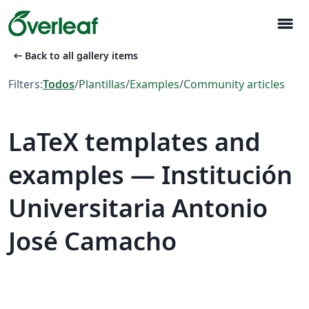
menu
arrow_left_alt
Back to all gallery items
Filters:
Todos
/
Plantillas
/
Examples
/
Community articles
LaTeX templates and
examples — Institución
Universitaria Antonio
José Camacho