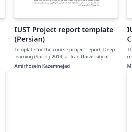
IUST Project report template
I
(Persian)
C
Template for the course project report, Deep
Th
learning (Spring 2019) at Iran University of
re
science and technology. (Persian Version)
Ph
Amirhosein Kazemnejad
M
t