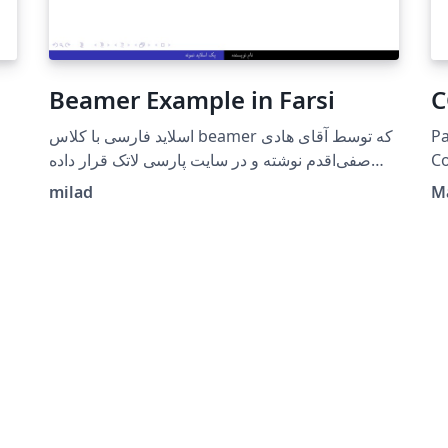
Beamer Example in Farsi
C
اسلاید فارسی با کلاس beamer که توسط آقای هادی
Pa
صفی‌اقدم نوشته و در سایت پارسی لاتک قرار داده
Co
شده است. تنها تغییر ایجاد شده توسط من حذف زیر
milad
M
نویس(footnote) چرا که سایت هنوز از زی پرشین
سال 2016 استفاده می کند و ایراد زیر نویس در آپدیت
2017 بسته زی پرشین به طور کامل رفع شده است.