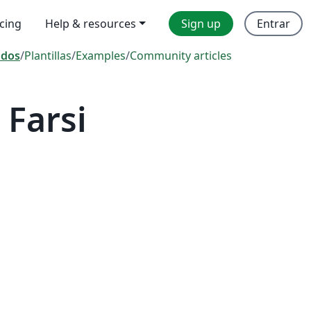
icing
Help & resources
Sign up
Entrar
odos
/
Plantillas
/
Examples
/
Community articles
Farsi