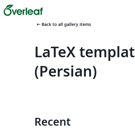
arrow_left_alt
Back to all gallery items
LaTeX templat
(Persian)
Recent