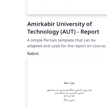
Amirkabir University of
Technology (AUT) - Report
A simple Persian template that can be
adapted and used for the report on course
exercises, projects, and papers.
Rabist
https://github.com/geraked/template-repor