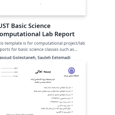
UST Basic Science
omputational Lab Report
is template is for computational project/lab
ports for basic science classes such as
ysics, Math and Differential Equations.
asoud Golestaneh, Sauleh Eetemadi