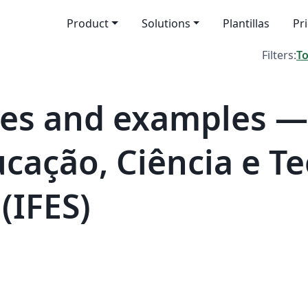
Product
Solutions
Plantillas
Pr
Filters:
T
es and examples — 
ucação, Ciência e T
(IFES)