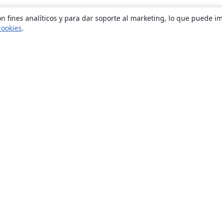
n fines analíticos y para dar soporte al marketing, lo que puede i
cookies
.
Quiénes somos
About us
Empleo
Blog
Solutions
For business