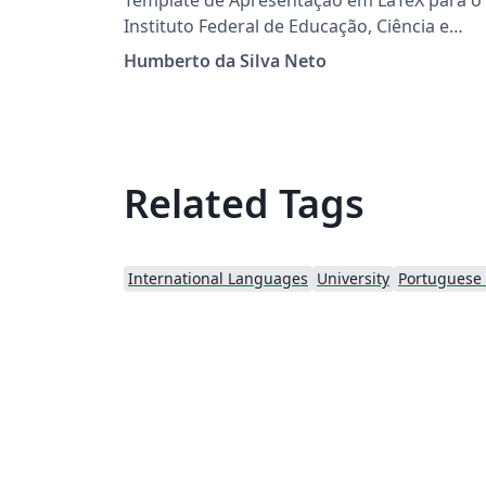
Instituto Federal de Educação, Ciência e
Tecnologia do Espírito Santo.
Humberto da Silva Neto
Related Tags
International Languages
University
Portuguese (