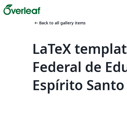
arrow_left_alt
Back to all gallery items
LaTeX templat
Federal de Ed
Espírito Santo 