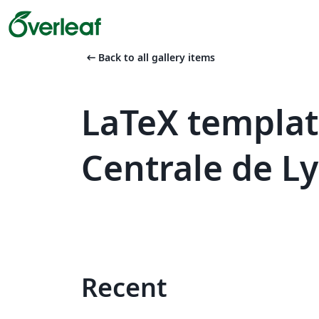
arrow_left_alt
Back to all gallery items
LaTeX templat
Centrale de L
Recent