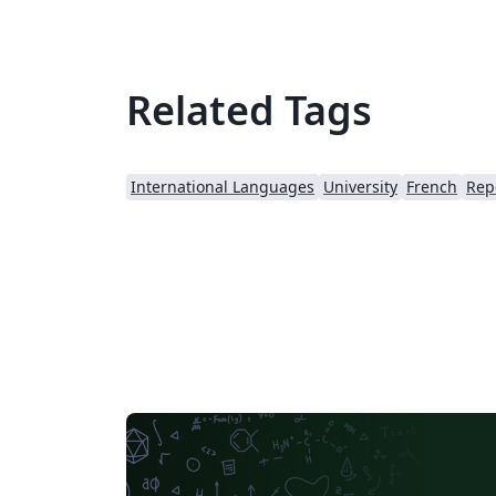
Related Tags
International Languages
University
French
Rep