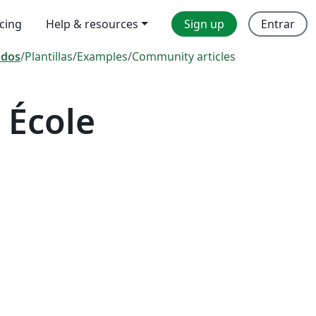
icing
Help & resources
Sign up
Entrar
odos
/
Plantillas
/
Examples
/
Community articles
 École