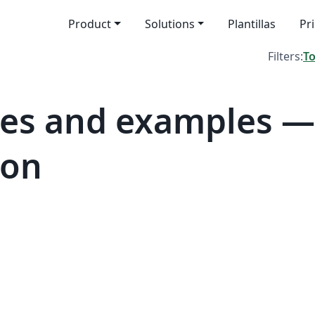
Product
Solutions
Plantillas
Pr
Filters:
T
es and examples —
yon