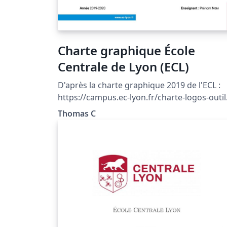
Charte graphique École
Centrale de Lyon (ECL)
D'après la charte graphique 2019 de l'ECL :
https://campus.ec-lyon.fr/charte-logos-outil
4788.kjsp?RF=1460981314923
Thomas C