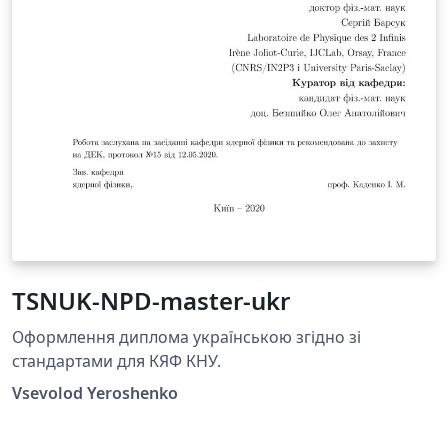
TSNUK-NPD-master-ukr
Оформлення диплома українською згідно зі
стандартами для КЯФ КНУ.
Vsevolod Yeroshenko