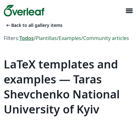
menu
arrow_left_alt
Back to all gallery items
Filters:
Todos
/
Plantillas
/
Examples
/
Community articles
LaTeX templates and
examples — Taras
Shevchenko National
University of Kyiv