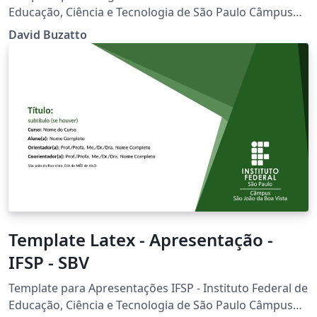
Educação, Ciência e Tecnologia de São Paulo Câmpus
São João da Boa Vista Desenvolvido por Prof. Dr. David
David Buzatto
Buzatto
Template Latex - Apresentação -
IFSP - SBV
Template para Apresentações IFSP - Instituto Federal de
Educação, Ciência e Tecnologia de São Paulo Câmpus