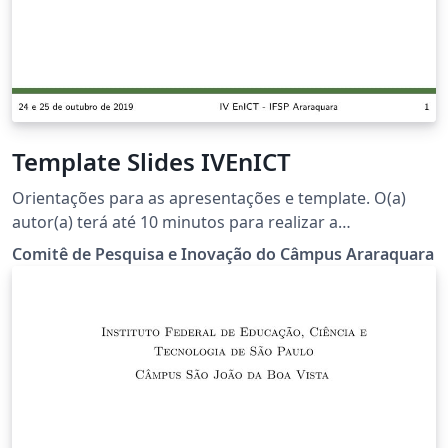
Template Slides IVEnICT
Orientações para as apresentações e template. O(a)
autor(a) terá até 10 minutos para realizar a
apresentação e haverá um tempo de 5 minutos para
Comitê de Pesquisa e Inovação do Câmpus Araraquara
perguntas e esclarecimentos de dúvidas da plateia. O
arquivo template possui maiores informações e uma
sugestão estrutural da apresentação. Ainda está em
estudo pela comissão organizadora a alternativa de
apresentações via poster.