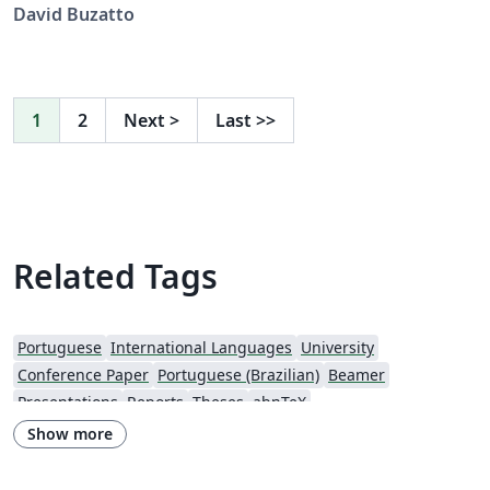
Câmpus São João da Boa Vista Desenvolvido por Prof.
David Buzatto
Dr. David Buzatto
1
2
Next
>
Last
>>
Related Tags
Portuguese
International Languages
University
Conference Paper
Portuguese (Brazilian)
Beamer
Presentations
Reports
Theses
abnTeX
Show more