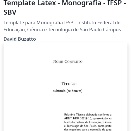
Template Latex - Monografia - IFSP -
SBV
Template para Monografia IFSP - Instituto Federal de
Educação, Ciência e Tecnologia de São Paulo Câmpus
São João da Boa Vista Desenvolvido por Prof. Dr. David
David Buzatto
Buzatto