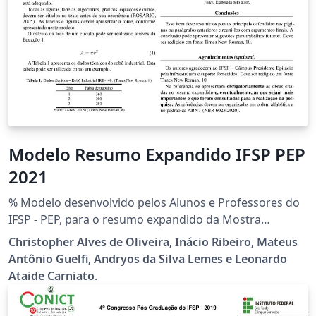
Modelo Resumo Expandido IFSP PEP
2021
% Modelo desenvolvido pelos Alunos e Professores do
IFSP - PEP, para o resumo expandido da Mostra
Científica, Cultural e Tecnológica, edição 2021.
Christopher Alves de Oliveira, Inácio Ribeiro, Mateus
Antônio Guelfi, Andryos da Silva Lemes e Leonardo
Ataide Carniato.