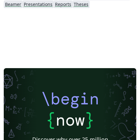
Beamer
Presentations
Reports
Theses
\begin
{
now
}
Discover why over 25 million