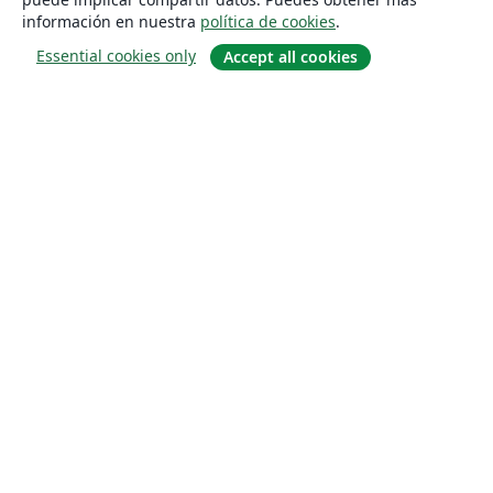
información en nuestra
política de cookies
.
Essential cookies only
Accept all cookies
Quiénes somos
About us
Empleo
Blog
Solutions
For business
For universities
For government
For publishers