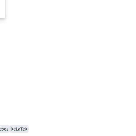
eses
XeLaTeX