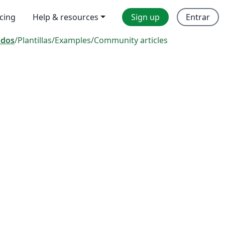
icing
Help & resources
Sign up
Entrar
odos
/
Plantillas
/
Examples
/
Community articles