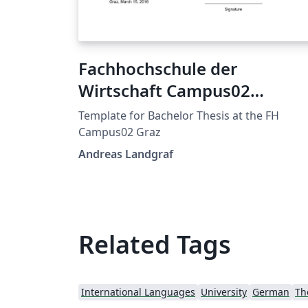
Fachhochschule der
Wirtschaft Campus02
Template
Template for Bachelor Thesis at the FH
Campus02 Graz
Andreas Landgraf
Related Tags
International Languages
University
German
Th