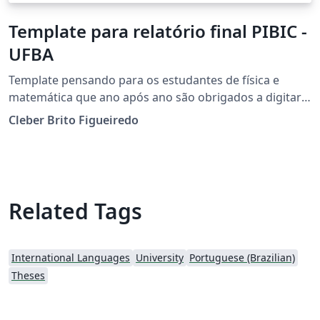
Template para relatório final PIBIC -
UFBA
Template pensando para os estudantes de física e
matemática que ano após ano são obrigados a digitar
seus relatórios finais no MS Word.
Cleber Brito Figueiredo
Related Tags
International Languages
University
Portuguese (Brazilian)
Theses