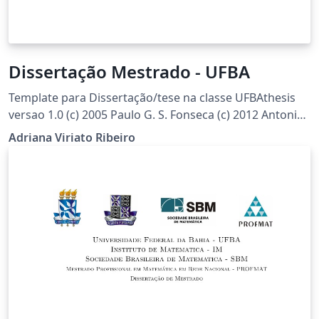
Dissertação Mestrado - UFBA
Template para Dissertação/tese na classe UFBAthesis
versao 1.0 (c) 2005 Paulo G. S. Fonseca (c) 2012 Antonio
Terceiro (c) 2014 Christina von Flach
Adriana Viriato Ribeiro
www.dcc.ufba.br/~flach/ufbathesis