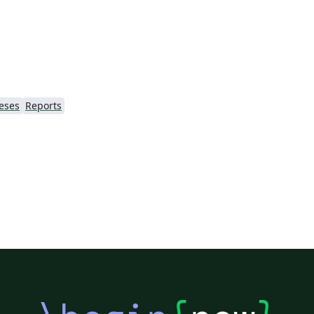
eses
Reports