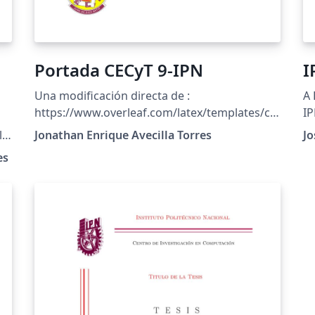
Portada CECyT 9-IPN
I
Una modificación directa de :
A 
https://www.overleaf.com/latex/templates/cic
IP
ata-ipn/fhskzcpfwvgn, adaptada para la
la
Jonathan Enrique Avecilla Torres
Jo
entrega de trabajos del plantel CECyT 9.
es
o