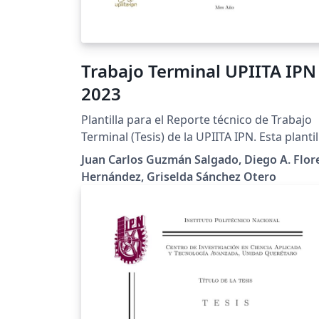
Trabajo Terminal UPIITA IPN
2023
Plantilla para el Reporte técnico de Trabajo
Terminal (Tesis) de la UPIITA IPN. Esta plantil
está desarrollada con base en los
Juan Carlos Guzmán Salgado, Diego A. Flor
lineamientos de la estructura de document
Hernández, Griselda Sánchez Otero
para Trabajo Terminal aprobados por la
academia de Mecatrónica de la UPIITA IPN.