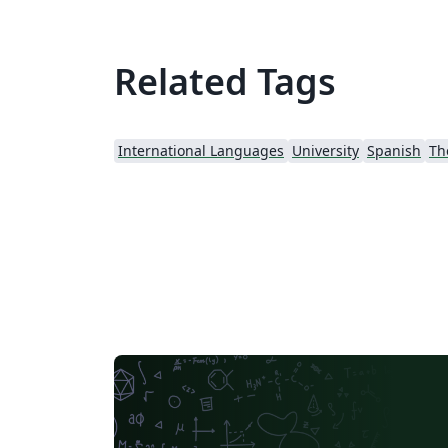
Related Tags
International Languages
University
Spanish
Th