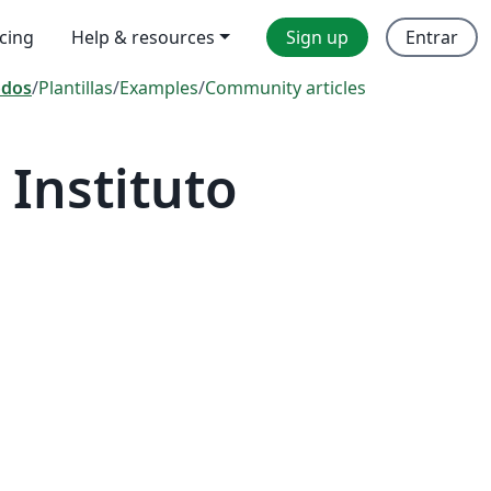
icing
Help & resources
Sign up
Entrar
odos
/
Plantillas
/
Examples
/
Community articles
Instituto