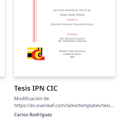
Tesis IPN CIC
Modificación de
https://es.overleaf.com/latex/templates/tesis-
unam-ingenieria-energia/kfffjrxcckdp para
Carlos Rodríguez
tesis del CIC (IPN)