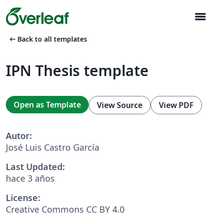
menu
arrow_left_alt
Back to all templates
IPN Thesis template
Open as Template
View Source
View PDF
Autor:
José Luis Castro García
Last Updated:
hace 3 años
License:
Creative Commons CC BY 4.0