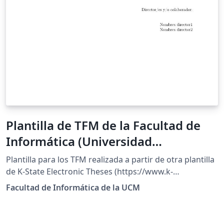
Plantilla de TFM de la Facultad de
Informática (Universidad
Complutense de Madrid)
Plantilla para los TFM realizada a partir de otra plantilla
de K-State Electronic Theses (https://www.k-
state.edu/grad/etdr/template/) Versión original
Facultad de Informática de la UCM
descargable en:
https://web.fdi.ucm.es/posgrado/docs/plantilla-TFM-
LaTeX.zip