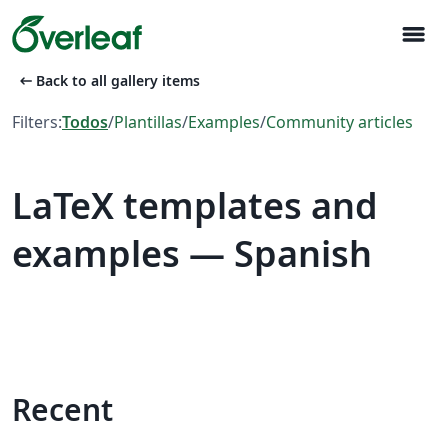
menu
arrow_left_alt
Back to all gallery items
Filters:
Todos
/
Plantillas
/
Examples
/
Community articles
LaTeX templates and
examples — Spanish
Recent