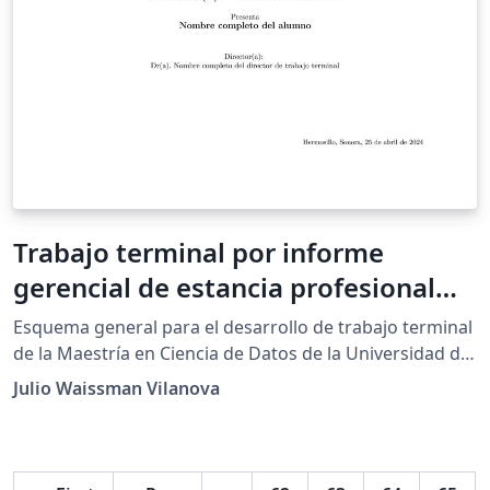
Trabajo terminal por informe
gerencial de estancia profesional
MCD-UNISON
Esquema general para el desarrollo de trabajo terminal
de la Maestría en Ciencia de Datos de la Universidad de
Sonora, bajo el esquema de informa gerencial de
Julio Waissman Vilanova
estancia profesional. El informe se basa en el método
de reportes técnicos conocido como 1-3-25. Para más
información, dirigirse a este enlace:
https://stephanieevergreen.com/the-1-3-25-reporting-