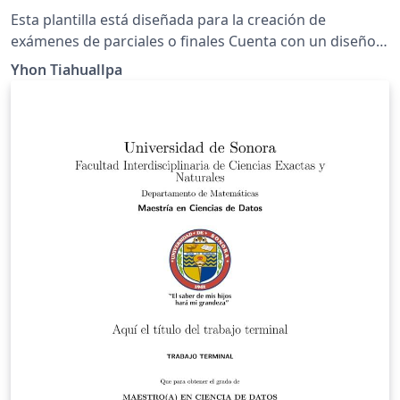
Esta plantilla está diseñada para la creación de
exámenes de parciales o finales Cuenta con un diseño
de fondo personalizado, cabeceras detalladas y pies de
Yhon Tiahuallpa
página con numeración automática. Incluye una
sección de preguntas con espacios para los puntos
asignados y está configurada para facilitar la escritura
de ecuaciones complejas y fórmulas matemáticas.
Además, ofrece la flexibilidad de añadir notas al
margen y es adecuada para pruebas parciales o finales
en la Facultad de Ingeniería Económica, Estadística y
Ciencias Sociales, Universidad Nacional de Ingeniería.
#UNI #FIEECS #EPIES #Examen #Parcial #Final
#Universidad-Nacional-de-Ingeniería