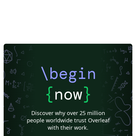
Korean
Matrices
Beamer
XeLaTeX
Arabic
Charts
Two-column
Monterrey Institute of Technology and Higher Education
Universidad Nacional Autónoma de México
Universidad de Costa Rica
Books
Presentations
Reports
Theses
Japanese
IEEE Community Templates and Examples
Chemistry
Vietnamese
Hindi
Chinese
Thai
Catalan
Universidad Autónoma de Occidente
Universidad Nacional de Asunción
Pontificia Universidad Católica de Chile
Meeting Minutes
Russian
Research Proposal
Universidad Tecnológica de Bolívar
Universidad de Santiago de Chile
\begin
Lecture Notes
Universidad Nacional Autónoma de Honduras
Technical Manual
Cheat sheet
Revista Iberoamericana de Automática e Informática Industrial
Universidad Autónoma de Yucatán
Humanities
{
now
}
Universidad de Sevilla
Turkish
Tecnológico Nacional de México
American Psychological Association
Universidad Católica San Pablo
Universidad Nacional de Colombia (UNAL)
Universidad de Chile
Discover why over 25 million
Unidad de Formación Masiva
Universidad Tecnológica Nacional
people worldwide trust Overleaf
Modern Language Association (MLA)
IES San Mateo
with their work.
Universidad La Salle (Mexico)
Universidad Zaragoza