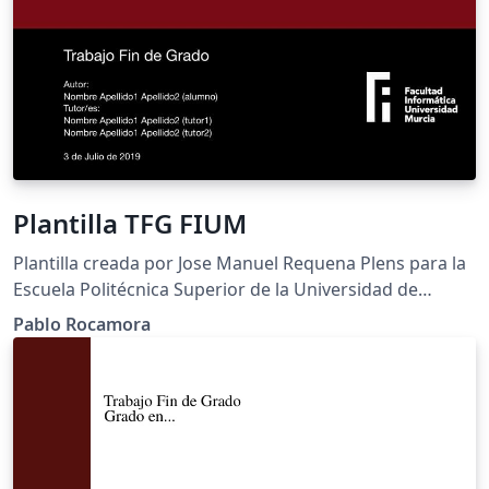
Plantilla TFG FIUM
Plantilla creada por Jose Manuel Requena Plens para la
Escuela Politécnica Superior de la Universidad de
Alicante y modificada por Pablo Rocamora para la
Pablo Rocamora
Universidad de Murcia