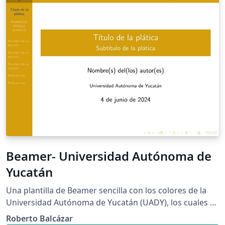
Beamer- Universidad Autónoma de
Yucatán
Una plantilla de Beamer sencilla con los colores de la
Universidad Autónoma de Yucatán (UADY), los cuales se
pueden cambiar por el azul correspondiente en el
Roberto Balcázar