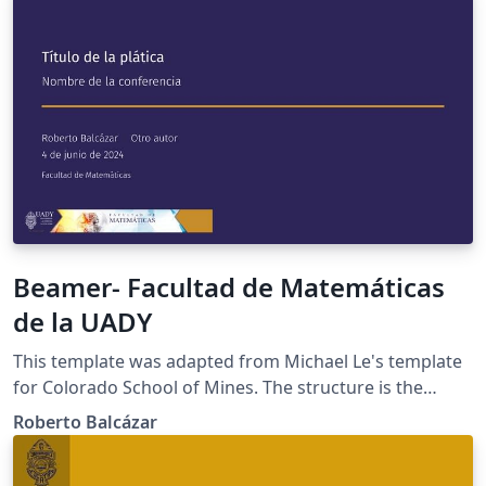
Beamer- Facultad de Matemáticas
de la UADY
This template was adapted from Michael Le's template
for Colorado School of Mines. The structure is the
same, but I adapted it for its usage in the Mathematics
Roberto Balcázar
Facculty of Universidad Autónoma de Yucatán.