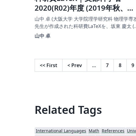
2020(R02)年度 (2019年秋、
2020年初め応募分) | 学術変革
山中 卓 (大阪大学 大学院理学研究科 物理学専攻
領域研究(B) (計画研究) |
先生が作成された科研費LaTeXを、坂東 慶太 (
古屋学院大学) が了承を得てテンプレート登録
2020.01.16
山中 卓
ています。 詳細はこちら↓をご確認ください。
http://osksn2.hep.sci.osaka-
u.ac.jp/~taku/kakenhiLaTeX/
<<
First
<
Prev
…
7
8
9
Related Tags
International Languages
Math
References
Univ