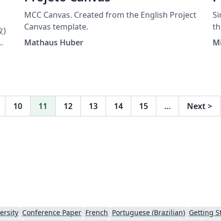
MCC Canvas. Created from the English Project
Si
Canvas template.
th
)
th
名
Mathaus Huber
M
し
10
11
12
13
14
15
…
Next
>
ersity
Conference Paper
French
Portuguese (Brazilian)
Getting S