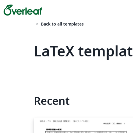
arrow_left_alt
Back to all templates
LaTeX templat
Recent