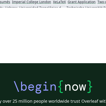
ésumés
Imperial College London
XeLaTeX
Grant Application
Two-
ty
Hebrew
Universidad Tecnológica de Bolívar
Technische Universität B
nTeX
Universidade Federal Rural de Pernambuco
Queensland University of Technology
Universidade de Brasília (UnB)
Swiss Federal Institute of Technology in Zurich (ETH Zürich)
University
ian)
Texas A&M University
Universidad Cooperativa de Colombia
Software
chnology
Okinawa Institute of Science and Technology
Copenhagen Center for Health Technology
y Dublin
University of Information Technology (Vietnam)
SINTEF
alen University
Universidad de Buenos Aires
\begin
{
now
}
 over 25 million people worldwide trust Overleaf wit