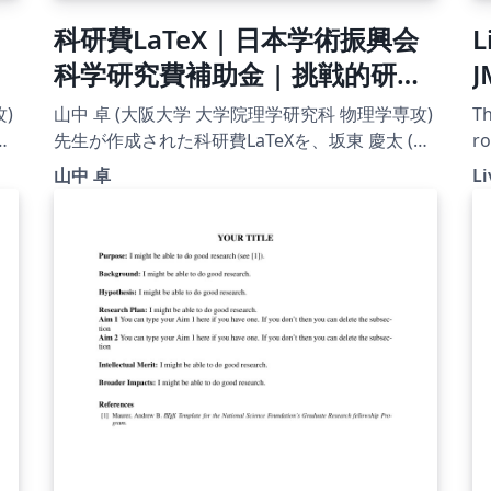
科研費LaTeX | 日本学術振興会
L
科学研究費補助金 | 挑戦的研究
J
(開拓) | 2020.09.02
)
山中 卓 (大阪大学 大学院理学研究科 物理学専攻)
Th
名
先生が作成された科研費LaTeXを、坂東 慶太 (名
ro
し
古屋学院大学) が了承を得てテンプレート登録し
Ro
山中 卓
Li
ています。 詳細はこちら↓をご確認ください。
Is
http://osksn2.hep.sci.osaka-
Al
u.ac.jp/~taku/kakenhiLaTeX/
pr
Se
20
in
pr
ht