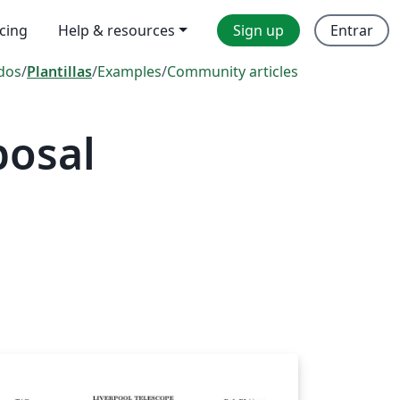
icing
Help & resources
Sign up
Entrar
dos
/
Plantillas
/
Examples
/
Community articles
posal