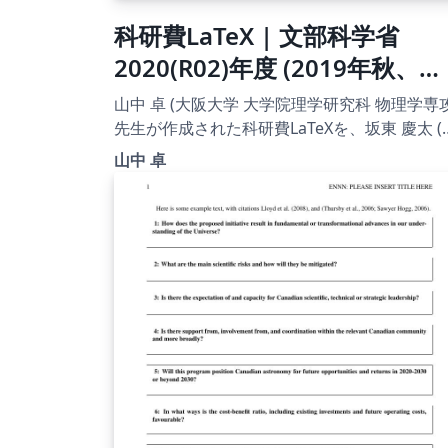
科研費LaTeX | 文部科学省
2020(R02)年度 (2019年秋、
2020年初め応募分) | 学術変革
山中 卓 (大阪大学 大学院理学研究科 物理学専攻
領域研究(B) (領域計画書(概要
先生が作成された科研費LaTeXを、坂東 慶太 (
古屋学院大学) が了承を得てテンプレート登録
版)) | 2020.01.16
山中 卓
ています。 詳細はこちら↓をご確認ください。
http://osksn2.hep.sci.osaka-
u.ac.jp/~taku/kakenhiLaTeX/