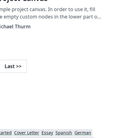
mple project canvas. In order to use it, fill
e empty custom nodes in the lower part of
e template.
ichael Thurm
Last
>>
tarted
Cover Letter
Essay
Spanish
German