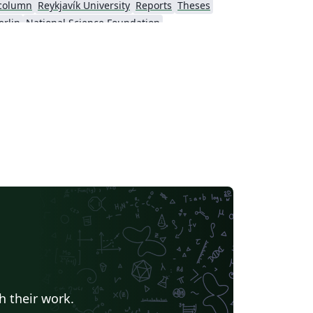
column
Reykjavík University
Reports
Theses
erlin
National Science Foundation
Universidade Estadual de Feira de Santana
Turkish
 of Nottingham
University of Iceland
 Engineering
Technical University of Munich
Taylor's University
Zhejiang University
Universiti Teknologi MARA (UiTM)
University of Chinese Academy of Sciences
h their work.