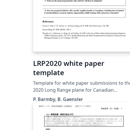
LRP2020 white paper
template
Template for white paper submissions to th
2020 Long Range plane for Canadian
astronomy, LRP2020. For further informatio
P. Barmby, B. Gaensler
see the call for white papers