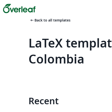
arrow_left_alt
Back to all templates
LaTeX templat
Colombia
Recent