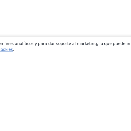
n fines analíticos y para dar soporte al marketing, lo que puede i
cookies
.
Quiénes somos
About us
Empleo
Blog