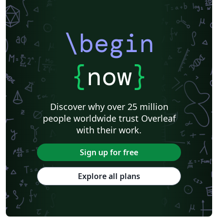
\begin
{
now
}
Discover why over 25 million
people worldwide trust Overleaf
with their work.
Sign up for free
Explore all plans