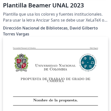
Plantilla Beamer UNAL 2023
Plantilla que usa los colores y fuentes institucionales.
Para usar la letra Ancizar Sans se debe usar XeLaTeX o
LuaLaTeX como motor de compilación. En la carpeta
Dirección Nacional de Bibliotecas, David Gilberto
colors estan las diferentes opciones de fondo para las
Torres Vargas
diapositivas Instrucciones detalladas en los
comentarios