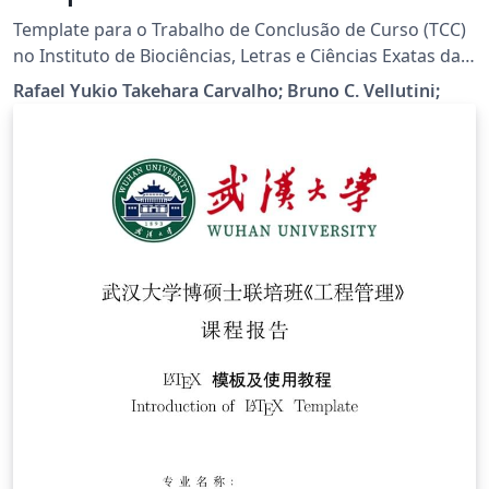
Template para o Trabalho de Conclusão de Curso (TCC)
no Instituto de Biociências, Letras e Ciências Exatas da
Universidade Estadual Paulista "Júlio de Mesquita
Rafael Yukio Takehara Carvalho; Bruno C. Vellutini;
Filho", Câmpus de São José do Rio Preto (IBILCE).