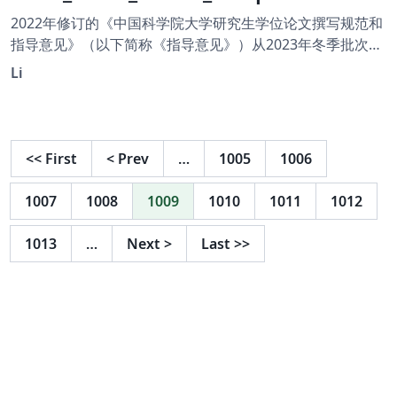
2022年修订的《中国科学院大学研究生学位论文撰写规范和
指导意见》（以下简称《指导意见》）从2023年冬季批次开
始实施。从网上可以下载到依此指导意见编写而成的《中国
Li
科学院大学学位论文 LaTeX 模板》。为方便中央财经大学的
同学使用，在对《中国科学院大学学位论文 LaTeX 模板》微
调之后成此模板。感谢 $Huangrui Mo
huangrui.mo@gmail.com !$ 另外，在 Mac 上的目录字
<<
First
<
Prev
…
1005
1006
体，会因为与章节内字体的相同，而没有显示出粗体，但是
原模板在Overleaf上显示正常，故作了修改。所以，若在
1007
1008
1009
1010
1011
1012
Linux 或 Windows上使用使用本模板，无须改动；如果是在
Mac 上，则需要在 /Style/cufethesis.cls 的文件中 将 % for
1013
…
Next
>
Last
>>
Mac 所标记的几行的注释去掉，同时注释掉相应的行。 模板
所使用的数学字体，本人不是很喜欢，多方查证也未能成功
改到原版对各种字体的兼容程度，隧放弃。 在使用此模板进
行学位论文撰写时，只需根据《指导意见》在相应章节填写
具体内容即可。