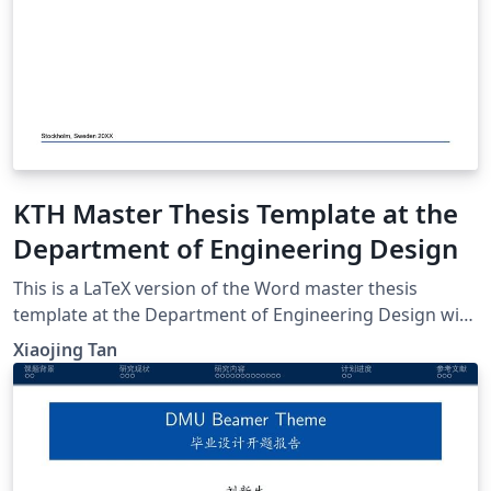
KTH Master Thesis Template at the
Department of Engineering Design
This is a LaTeX version of the Word master thesis
template at the Department of Engineering Design with
KTH uniform degree project covers. If there is any
Xiaojing Tan
inconsistency, please refer to the original Word
template and Handbook for Masters Thesis Projects at
the Department of Engineering Design (2020-21). If you
have any suggestions about this template, please get in
touch with xta@kth.se.