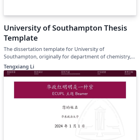
University of Southampton Thesis
Template
The dissertation template for University of
Southampton, originally for department of chemistry,
you can also change the ref style as you need. Good
Tengxiang Li
luck : )