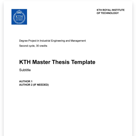
page[https://github.com/MonsterXia/Shandong-
University-Undergraduate-Thesis-Design-Template].