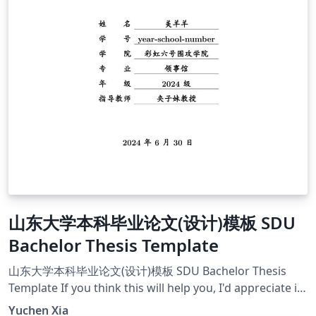
山东大学本科毕业论文(设计)模板 SDU
Bachelor Thesis Template
山东大学本科毕业论文(设计)模板 SDU Bachelor Thesis
Template If you think this will help you, I'd appreciate it
if you can give a star on this project's github
Yuchen Xia