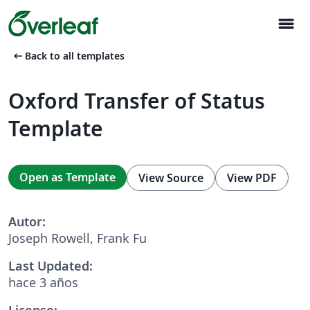
menu
arrow_left_alt
Back to all templates
Oxford Transfer of Status
Template
Open as Template
View Source
View PDF
Autor:
Joseph Rowell, Frank Fu
Last Updated:
hace 3 años
License: