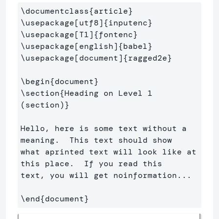
\documentclass
{
article
}
\usepackage
[utf8]
{
inputenc
}
\usepackage
[T1]
{
fontenc
}
\usepackage
[english]
{
babel
}
\usepackage
[document]
{
ragged2e
}
\begin
{
document
}
\section
{
Heading on Level 1 
(section)
}
Hello, here is some text without a 
meaning.  This text should show 

what aprinted text will look like at 
this place.  If you read this 

text, you will get noinformation...

\end
{
document
}