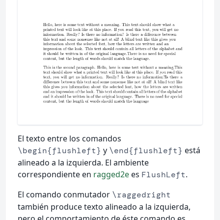
El texto entre los comandos
y
está
\begin{flushleft}
\end{flushleft}
alineado a la izquierda. El ambiente
correspondiente en
ragged2e
es
.
FlushLeft
El comando conmutador
\raggedright
también produce texto alineado a la izquierda,
pero el comportamiento de éste comando es