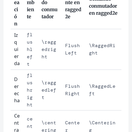
ea
mb
do
nte en
conmutador
ci
ien
conmu
ragged
en ragged2e
ó
te
tador
2e
n
fl
Iz
q
us
\ragg
Flush
\RaggedRi
ui
hl
edrig
Left
ght
er
ef
ht
da
t
fl
D
us
\ragg
er
Flush
\RaggedLe
hr
edlef
ec
Right
ft
ig
t
ha
ht
Ce
ce
nt
\cent
Cente
\Centerin
nt
ra
ering
r
g