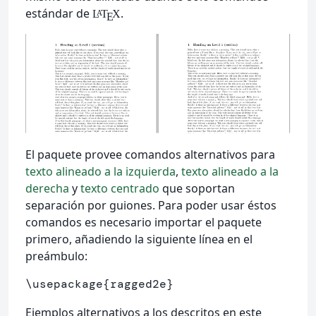
estándar de
.
L
T
X
A
E
El paquete provee comandos alternativos para
texto alineado a la izquierda
,
texto alineado a la
derecha
y
texto centrado
que soportan
separación por guiones. Para poder usar éstos
comandos es necesario importar el paquete
primero, añadiendo la siguiente línea en el
preámbulo:
\usepackage
{
ragged2e
}
Ejemplos alternativos a los descritos en este