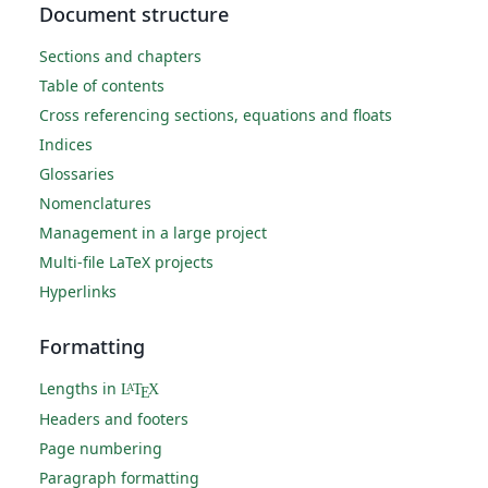
Document structure
Sections and chapters
Table of contents
Cross referencing sections, equations and floats
Indices
Glossaries
Nomenclatures
Management in a large project
Multi-file LaTeX projects
Hyperlinks
Formatting
Lengths in
L
T
X
A
E
Headers and footers
Page numbering
Paragraph formatting