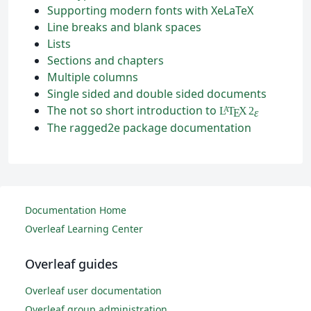
Supporting modern fonts with XeLaTeX
Line breaks and blank spaces
Lists
Sections and chapters
Multiple columns
Single sided and double sided documents
The not so short introduction to
L
T
X
2
A
ε
E
The ragged2e package documentation
Documentation Home
Overleaf Learning Center
Overleaf guides
Overleaf user documentation
Overleaf group administration