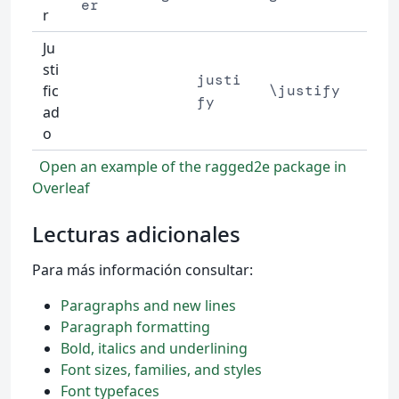
er
r
Ju
sti
justi
fic
\justify
fy
ad
o
Open an example of the ragged2e package in
Overleaf
Lecturas adicionales
Para más información consultar:
Paragraphs and new lines
Paragraph formatting
Bold, italics and underlining
Font sizes, families, and styles
Font typefaces