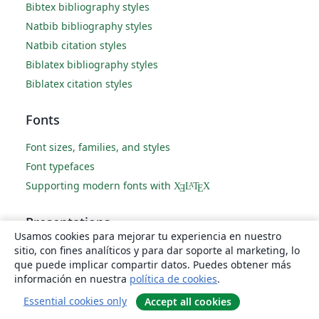
Bibtex bibliography styles
Natbib bibliography styles
Natbib citation styles
Biblatex bibliography styles
Biblatex citation styles
Fonts
Font sizes, families, and styles
Font typefaces
Supporting modern fonts with
X
L
T
X
A
Ǝ
E
Presentations
Usamos cookies para mejorar tu experiencia en nuestro
Beamer
sitio, con fines analíticos y para dar soporte al marketing, lo
que puede implicar compartir datos. Puedes obtener más
Powerdot
información en nuestra
política de cookies
.
Posters
Essential cookies only
Accept all cookies