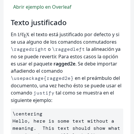
Abrir ejemplo en Overleaf
Texto justificado
En
el texto está justificado por defecto y si
L
T
X
A
E
se usa alguno de los comandos conmutadores
o
la alineación ya
\raggedright
\raggedleft
no se puede revertir. Para estos casos la opción
es usar el paquete
ragged2e
. Se debe importar
añadiendo el comando
en el preámbulo del
\usepackage{ragged2e}
documento, una vez hecho ésto se puede usar el
comando
tal como se muestra en el
justify
siguiente ejemplo:
\centering
Hello, here is some text without a 
meaning.  This text should show what 
