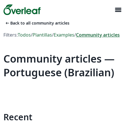
menu
arrow_left_alt
Back to all community articles
Filters:
Todos
/
Plantillas
/
Examples
/
Community articles
Community articles —
Portuguese (Brazilian)
Recent