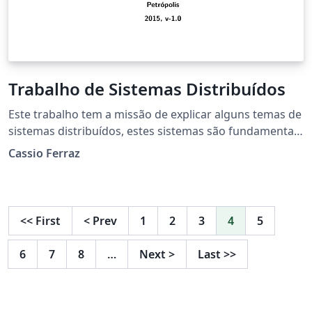
Trabalho de Sistemas Distribuídos
Este trabalho tem a missão de explicar alguns temas de
sistemas distribuídos, estes sistemas são fundamentais
para a comunicação, integração e processamento de
Cassio Ferraz
dados via internet ou rede local. Ao longo do trabalho
abordaremos os principais tópicos tais como:
WebServices, Padrões de Sockets entre outros.
<<
First
<
Prev
1
2
3
4
5
6
7
8
…
Next
>
Last
>>