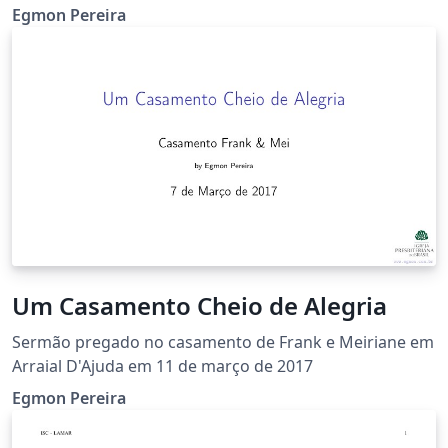
http://www.monergismo.com/textos/certeza/certeza_a
Egmon Pereira
ugustus.htm
Um Casamento Cheio de Alegria
Sermão pregado no casamento de Frank e Meiriane em
Arraial D'Ajuda em 11 de março de 2017
Egmon Pereira