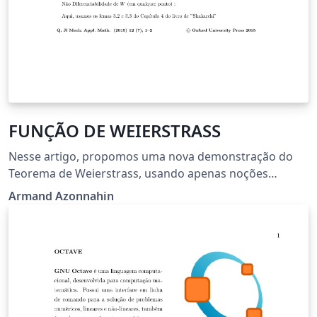
FUNÇÃO DE WEIERSTRASS
Nesse artigo, propomos uma nova demonstração do
Teorema de Weierstrass, usando apenas noções
relativas às séries de Fourier.
Armand Azonnahin