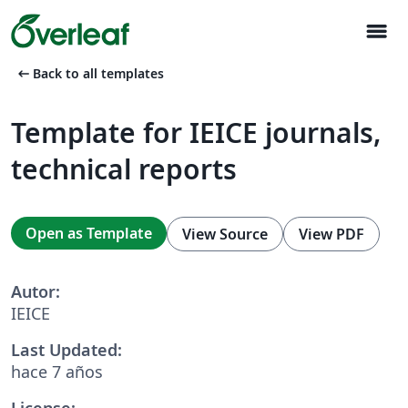
menu
arrow_left_alt
Back to all templates
Template for IEICE journals,
technical reports
Open as Template
View Source
View PDF
Autor:
IEICE
Last Updated:
hace 7 años
License: