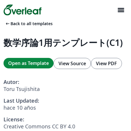
menu
arrow_left_alt
Back to all templates
数学序論1用テンプレート(C1)
Open as Template
View Source
View PDF
Autor:
Toru Tsujishita
Last Updated:
hace 10 años
License:
Creative Commons CC BY 4.0