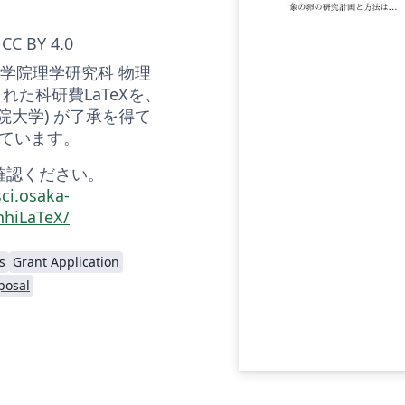
CC BY 4.0
 大学院理学研究科 物理
れた科研費LaTeXを、
学院大学) が了承を得て
ています。
確認ください。
ci.osaka-
nhiLaTeX/
s
Grant Application
posal