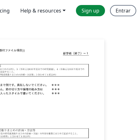
icing
Help & resources
Sign up
Entrar