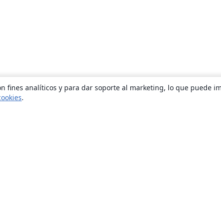
n fines analíticos y para dar soporte al marketing, lo que puede i
cookies
.
Quiénes somos
About us
Empleo