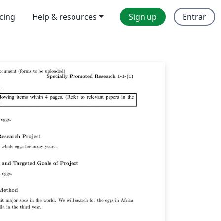
icing
Help & resources
Sign up
Entrar