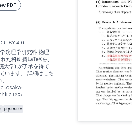
ew PDF
CC BY 4.0
 大学院理学研究科 物理
れた科研費LaTeXを、
学院大学) が了承を得て
ています。 詳細はこち
い。
ci.osaka-
nhiLaTeX/
s
Japanese