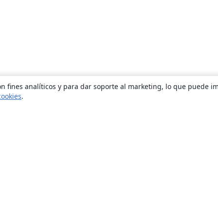
n fines analíticos y para dar soporte al marketing, lo que puede i
cookies
.
Quiénes somos
About us
Empleo