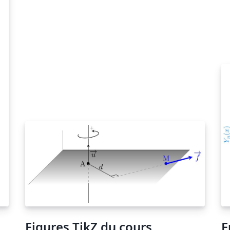
Figures TikZ du cours
F