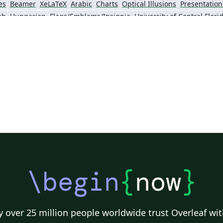
es
Beamer
XeLaTeX
Arabic
Charts
Optical Illusions
Presentation
sh
Hungarian
Flags/Emblems/Insignia
University of Central Flori
\begin
{
now
}
 over 25 million people worldwide trust Overleaf wit