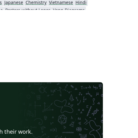
s
Japanese
Chemistry
Vietnamese
Hindi
da
Posters without Logos
Venn Diagrams
h their work.