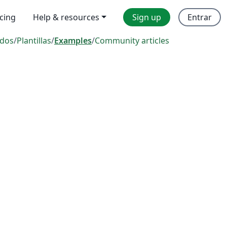
icing
Help & resources
Sign up
Entrar
dos
/
Plantillas
/
Examples
/
Community articles