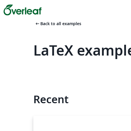
arrow_left_alt
Back to all examples
LaTeX exampl
Recent