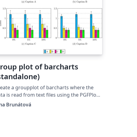
roup plot of barcharts
standalone)
eate a groupplot of barcharts where the
ta is read from text files using the PGFPlot
ackage.
ana Brunátová