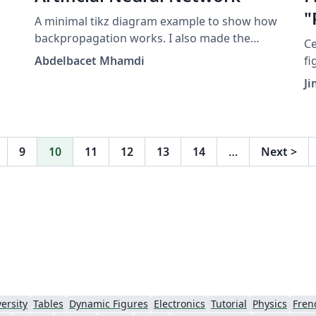
"
A minimal tikz diagram example to show how
D
backpropagation works. I also made the
Ce
computation details available at
Abdelbacet Mhamdi
fi
https://github.com/a-mhamdi/jlai. Some other
LA
J
related stuff can be found at
p
[https://github.com/a-
mhamdi/Illustrations_Portfolio]
(https://github.com/a-
9
10
11
12
13
14
…
Next
>
mhamdi/Illustrations_Portfolio)
ersity
Tables
Dynamic Figures
Electronics
Tutorial
Physics
Fren