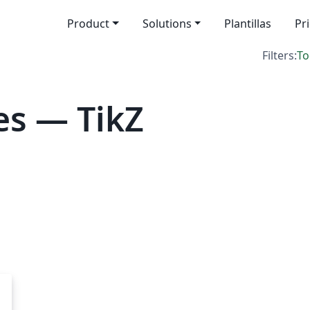
Product
Solutions
Plantillas
Pr
Filters:
To
es — TikZ