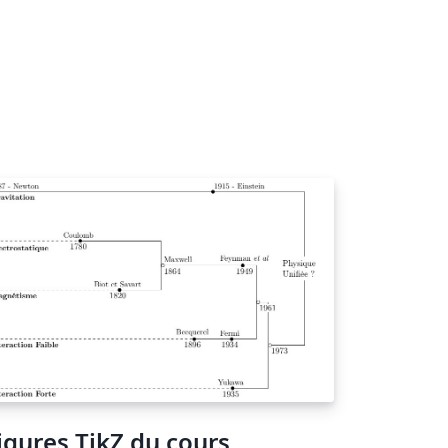
igures TikZ du cours