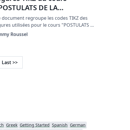
POSTULATS DE LA
YNAMIQUE"
 document regroupe les codes TIKZ des
gures utilisées pour le cours "POSTULATS DE
 DYNAMIQUE" situé à la page http://femto-
immy Roussel
hysique.fr/mecanique/meca_C2.php
Last
>>
ch
Greek
Getting Started
Spanish
German