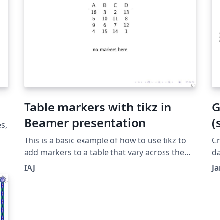
Table markers with tikz in
G
Beamer presentation
(
s,
This is a basic example of how to use tikz to
Cr
add markers to a table that vary across the
da
different sliedes of a frame.
p
IAJ
J