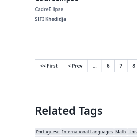
CadreEllipse
SIFI Khedidja
<<
First
<
Prev
…
6
7
8
Related Tags
Portuguese
International Languages
Math
Univ