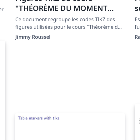
"THÉORÈME DU MOMENT
s
er
CINÉTIQUE"
Ce document regroupe les codes TIKZ des
Es
figures utilisées pour le cours "Théorème du
fu
moment cinétique" situé à la page
(Y
Jimmy Roussel
R
http://www.femto-
au
physique.fr/mecanique/meca_C6.php
fu
GN
la
se
se
qu
ta
Pa
\f
\a
qu
di