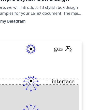
re, we will introduce 13 stylish box design
amples for your LaTeX document. The main
ckage used in this example is tcolorbox and
amy Baladram
thspec for better font selection. The rest
 the packages in this project are optional.