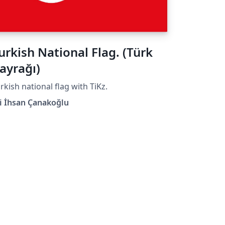
urkish National Flag. (Türk
ayrağı)
rkish national flag with TiKz.
i İhsan Çanakoğlu