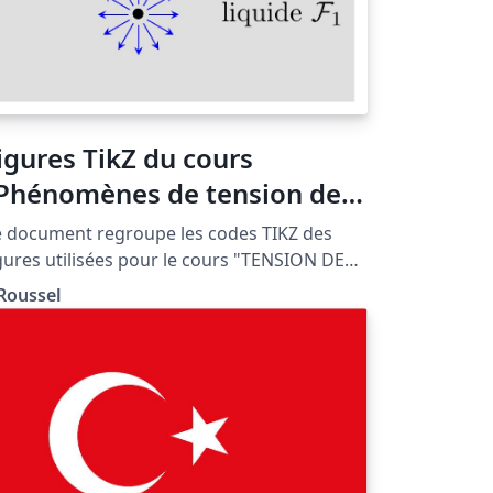
igures TikZ du cours
Phénomènes de tension de
urface
 document regroupe les codes TIKZ des
gures utilisées pour le cours "TENSION DE
RFACE" situé à la page http://femto-
 Roussel
ysique.fr/mecanique_des_fluides/mecaflu_
4.php