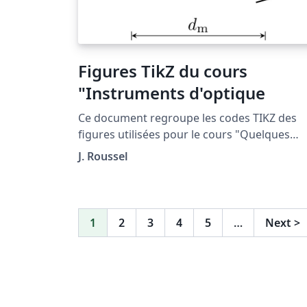
estadounidense EIA-189-A, descrita en parte
en el documento "Audio/Video Connectivity
Solutions for Virtex-II Pro and Virtex-4 FPGA
página 358.
Figures TikZ du cours
"Instruments d'optique
Ce document regroupe les codes TIKZ des
figures utilisées pour le cours "Quelques
instruments" situé à la page : http://femto-
J. Roussel
physique.fr/optique_geometrique/opt_C4.p
1
2
3
4
5
…
Next
>