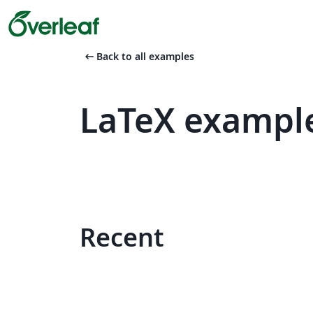
arrow_left_alt
Back to all examples
LaTeX exampl
Recent