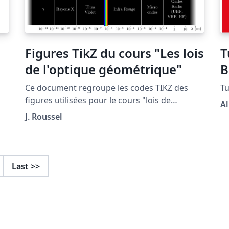
s"
Figures TikZ du cours "Les lois
T
de l'optique géométrique"
B
Ce document regroupe les codes TIKZ des
Tu
figures utilisées pour le cours "lois de
Al
l'optique géométrique" situé à la page:
J. Roussel
hp
http://femto-
physique.fr/optique_geometrique/opt_C1.php
Last
>>