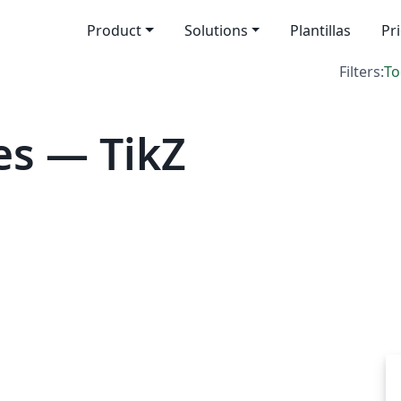
Product
Solutions
Plantillas
Pr
Filters:
To
es — TikZ