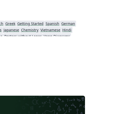
ch
Greek
Getting Started
Spanish
German
s
Japanese
Chemistry
Vietnamese
Hindi
da
Posters without Logos
Venn Diagrams