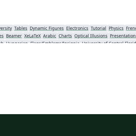
ersity
Tables
Dynamic Figures
Electronics
Tutorial
Physics
Fren
es
Beamer
XeLaTeX
Arabic
Charts
Optical Illusions
Presentation
sh
Hungarian
Flags/Emblems/Insignia
University of Central Flori