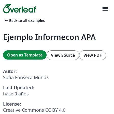
menu
arrow_left_alt
Back to all examples
Ejemplo Informecon APA
Open as Template
View Source
View PDF
Autor:
Sofìa Fonseca Muñoz
Last Updated:
hace 9 años
License:
Creative Commons CC BY 4.0