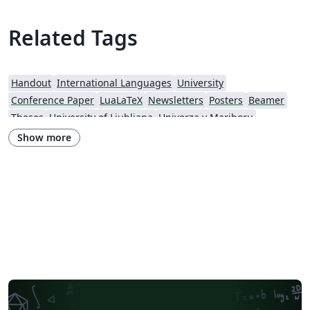
Related Tags
Handout
International Languages
University
Conference Paper
LuaLaTeX
Newsletters
Posters
Beamer
Theses
University of Ljubljana
Univerza v Mariboru
Show more