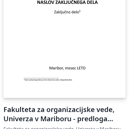
Fakulteta za organizacijske vede,
Univerza v Mariboru - predloga
zaključnega dela
Fakulteta za organizacijske vede, Univerza v Mariboru -