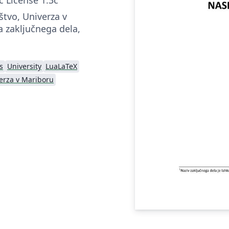
štvo, Univerza v
a zaključnega dela,
s
University
LuaLaTeX
erza v Mariboru