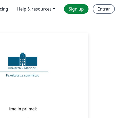
icing
Help & resources
Sign up
Entrar