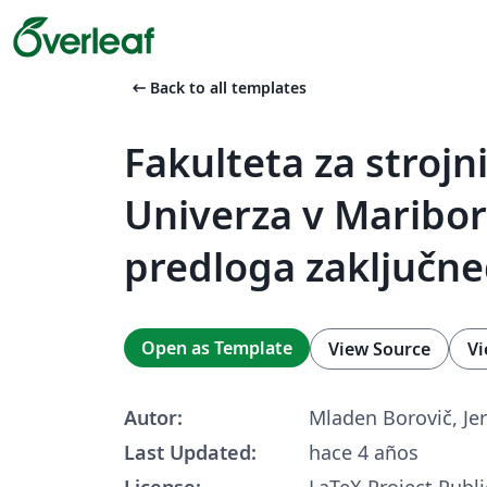
arrow_left_alt
Back to all templates
Fakulteta za strojn
Univerza v Maribor
predloga zaključne
Open as Template
View Source
Vi
Autor:
Mladen Borovič, Jer
Last Updated:
hace 4 años
License:
LaTeX Project Publi