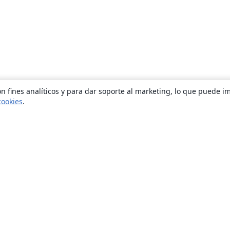
n fines analíticos y para dar soporte al marketing, lo que puede i
cookies
.
Quiénes somos
About us
Empleo