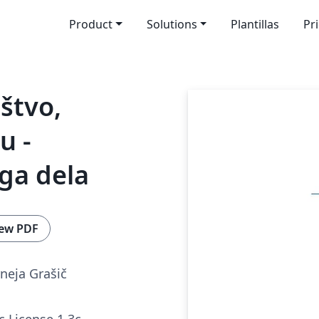
Product
Solutions
Plantillas
Pr
ištvo,
u -
ga dela
ew PDF
neja Grašič
c License 1.3c