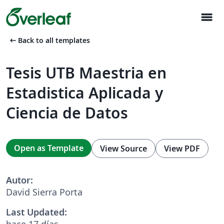
menu
arrow_left_alt
Back to all templates
Tesis UTB Maestria en
Estadistica Aplicada y
Ciencia de Datos
Open as Template
View Source
View PDF
Autor:
David Sierra Porta
Last Updated:
hace 17 días