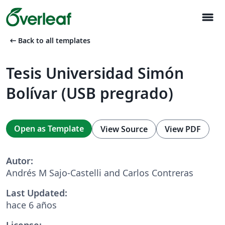
menu
arrow_left_alt
Back to all templates
Tesis Universidad Simón
Bolívar (USB pregrado)
Open as Template
View Source
View PDF
Autor:
Andrés M Sajo-Castelli and Carlos Contreras
Last Updated:
hace 6 años
License: