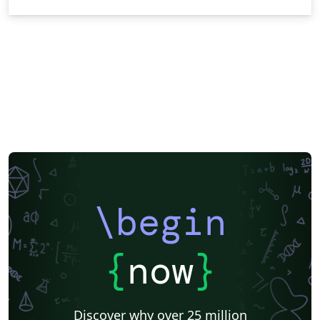
\begin
{
now
}
Discover why over 25 million