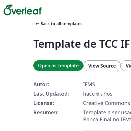
arrow_left_alt
Back to all templates
Template de TCC I
Open as Template
View Source
Vi
Autor:
IFMS
Last Updated:
hace 6 años
License:
Creative Commons 
Resumen:
Template a ser usa
Banca Final no IFM