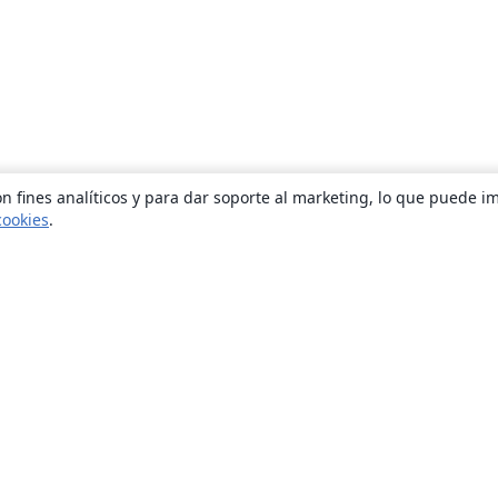
n fines analíticos y para dar soporte al marketing, lo que puede i
cookies
.
Quiénes somos
About us
Empleo