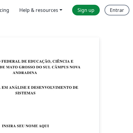
icing
Help & resources
Sign up
Entrar