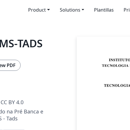
Product
Solutions
Plantillas
Pr
FMS-TADS
ew PDF
CC BY 4.0
do na Pré Banca e
S - Tads