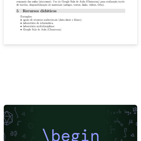
\begin