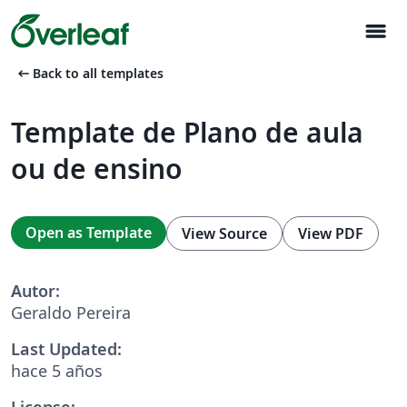
menu
arrow_left_alt
Back to all templates
Template de Plano de aula
ou de ensino
Open as Template
View Source
View PDF
Autor:
Geraldo Pereira
Last Updated:
hace 5 años
License: