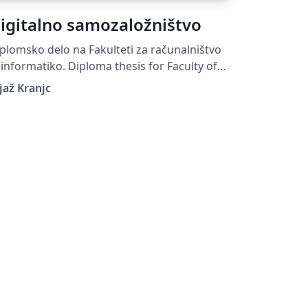
igitalno samozaložništvo
plomsko delo na Fakulteti za računalništvo
ormatiko. Diploma thesis for Faculty of
mputer and Information Science.
jaž Kranjc