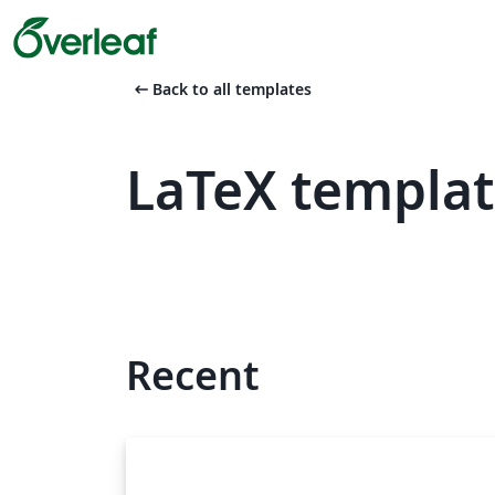
arrow_left_alt
Back to all templates
LaTeX templat
Recent