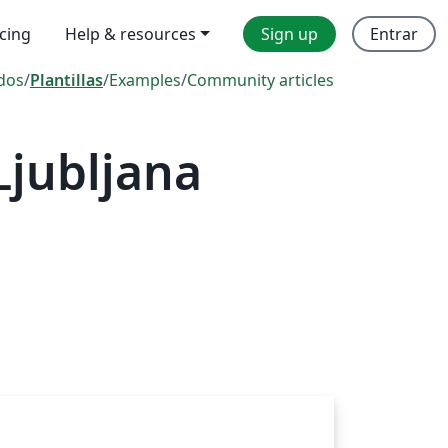
icing
Help & resources
Sign up
Entrar
dos
/
Plantillas
/
Examples
/
Community articles
Ljubljana