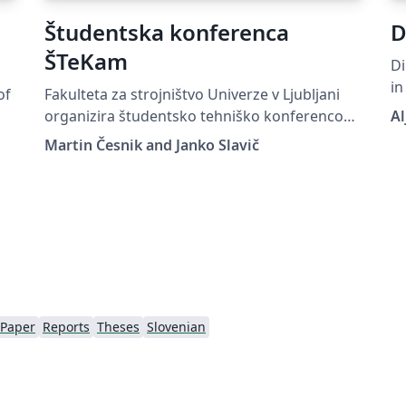
Študentska konferenca
D
ŠTeKam
Di
in inf
of
Fakulteta za strojništvo Univerze v Ljubljani
Co
organizira študentsko tehniško konferenco
Al
ŠTeKam. Namenjena je vsem študentom
Martin Česnik and Janko Slavič
različnih smeri dodiplomskega in
podiplomskega študija, ki želijo javnosti
predstaviti svoja raziskovalna dela. To je
predloga za oddajo prispevka.
 Paper
Reports
Theses
Slovenian