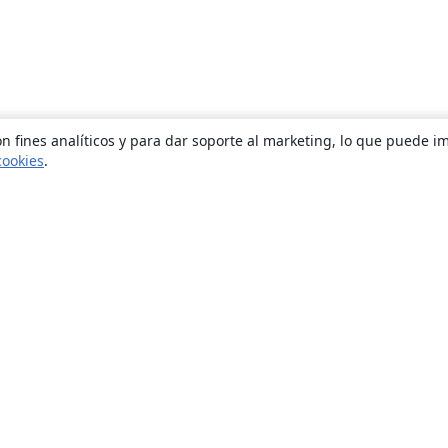
n fines analíticos y para dar soporte al marketing, lo que puede i
cookies
.
Quiénes somos
About us
Empleo
Blog