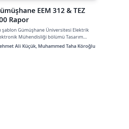
ümüşhane EEM 312 & TEZ
00 Rapor
 şablon Gümüşhane Üniversitesi Elektrik
ektronik Mühendisliği bölümü Tasarım
lışması ve Bitirme Projesi dersleri için
ehmet Ali Küçük, Muhammed Taha Köroğlu
zırlanmıştır. Şablon hazırlanırken Overleaf
mplate Gallery'de yer alan "Tobb Etü
sansüstü Tez Şablonu FBE Türkçe" isimli
blon referans alınmıştır.