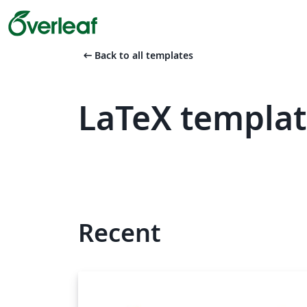
arrow_left_alt
Back to all templates
LaTeX templat
Recent