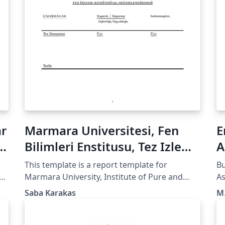
ar
Marmara Universitesi, Fen
E
e
Bilimleri Enstitusu, Tez Izleme
A
Formu
T
This template is a report template for
Bu
Marmara University, Institute of Pure and
As
Applied Sciences, PhD Thesis Monitoring
öğ
Saba Karakas
M.
Report. It is in Turkish! Feel free to use it!
Bu
kı