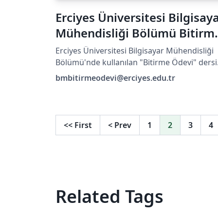
Erciyes Üniversitesi Bilgisay
Mühendisliği Bölümü Bitirm
Ödevi Tez Önerisi
Erciyes Üniversitesi Bilgisayar Mühendisliği
Bölümü'nde kullanılan "Bitirme Ödevi" dersi
tez öneri formatı
bmbitirmeodevi@erciyes.edu.tr
<<
First
<
Prev
1
2
3
4
Related Tags