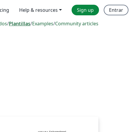
icing
Help & resources
Sign up
Entrar
dos
/
Plantillas
/
Examples
/
Community articles