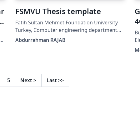
ar
FSMVU Thesis template
G
e
4
Fatih Sultan Mehmet Foundation University
Turkey, Computer engineering department
Bu
thesis template. Fatih sultan mehmet vakif
Abdurrahman RAJAB
El
unviersitesi tez şablonu
Ça
M
ha
Te
Li
şa
5
Next
>
Last
>>