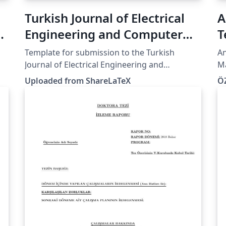
Turkish Journal of Electrical
A
Engineering and Computer
T
Science
Template for submission to the Turkish
An
Journal of Electrical Engineering and
M
Computer Science. Source and information
Uploaded from ShareLaTeX
Ö
for authors is available on the journal web
site. This template was originally published on
ShareLaTeX and subsequently moved to
Overleaf in November 2019.