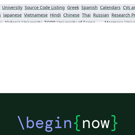
University
Source Code Listing
Greek
Spanish
Calendars
CVs a
s
Japanese
Vietnamese
Hindi
Chinese
Thai
Russian
Research P
ty
Akdeniz University
TOBB University of Economics & Tchnology
Marmara Unive
\begin
{
now
}