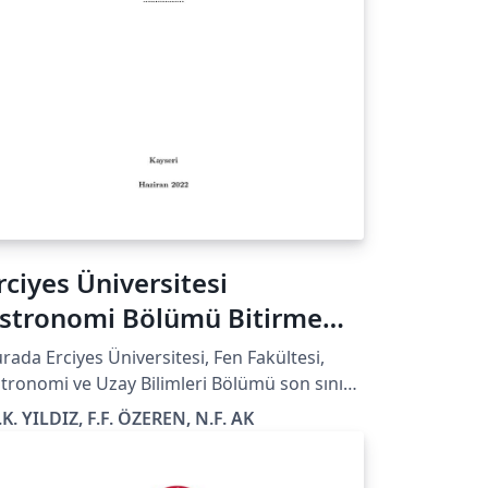
rciyes Üniversitesi
stronomi Bölümü Bitirme
ezi Örneği
rada Erciyes Üniversitesi, Fen Fakültesi,
tronomi ve Uzay Bilimleri Bölümü son sınıf
rencileri için bir tez şablonu bulunmaktadır.
K. YILDIZ, F.F. ÖZEREN, N.F. AK
 şablon aynı zamanda bir kullanma
lavuzudur.