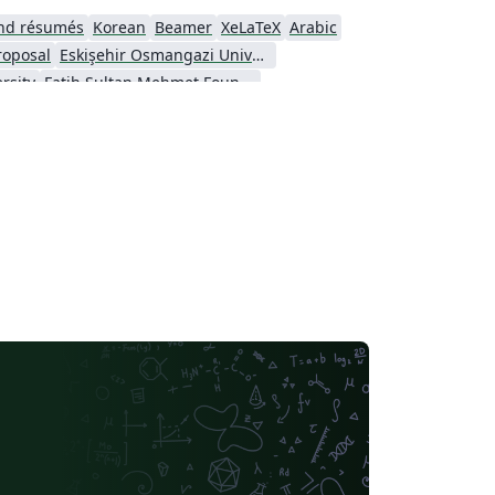
nd résumés
Korean
Beamer
XeLaTeX
Arabic
roposal
Eskişehir Osmangazi University
rsity
Fatih Sultan Mehmet Foundation University