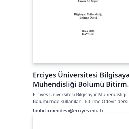
Erciyes Üniversitesi Bilgisay
Mühendisliği Bölümü Bitirm
Ödevi Tezi
Erciyes Üniversitesi Bilgisayar Mühendisliği
Bölümü'nde kullanılan "Bitirme Ödevi" dersi
tez formatı
bmbitirmeodevi@erciyes.edu.tr