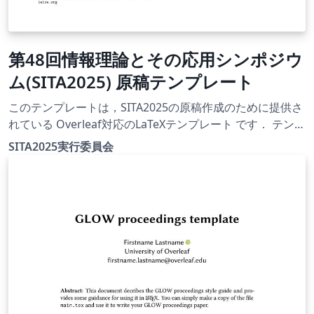
第48回情報理論とその応用シンポジウ
ム(SITA2025) 原稿テンプレート
このテンプレートは，SITA2025の原稿作成のために提供さ
れている Overleaf対応のLaTeXテンプレート です． テンプ
レート一式は，SITA2025公式Webサイト
SITA2025実行委員会
（https://www.ieice.org/ess/sita/SITA2025/）にて公開さ
れています． 【使用方法】 デフォルトでは
instruction.tex がコンパイル対象として設定されていま
す． 必要に応じてコンパイル対象を変更することで，以下
のテンプレートを利用できます： 英文用テンプレート：e-
template.tex 和文用テンプレート：j-template.tex 【注意
事項】 テンプレートの利用および原稿作成にあたっては，
利用者自身の責任で行ってください． 投稿要領や提出方法
等は，必ずWebサイトにてご確認ください．