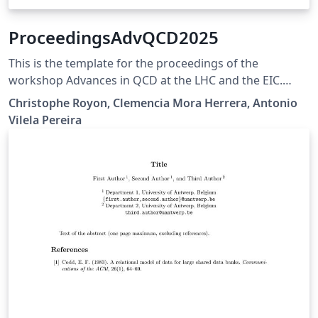
ProceedingsAdvQCD2025
This is the template for the proceedings of the
workshop Advances in QCD at the LHC and the EIC.
https://indico.cern.ch/event/1450037/page/40856-
Christophe Royon, Clemencia Mora Herrera, Antonio
proceedings
Vilela Pereira