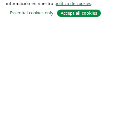
información en nuestra
política de cookies
.
Essential cookies only
Accept all cookies
Quiénes somos
About us
Empleo
Blog
Solutions
For business
For universities
For government
For publishers
Customer stories