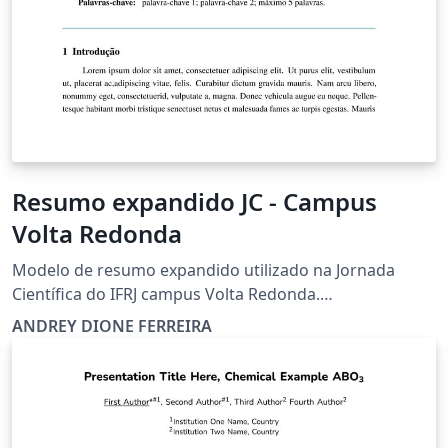
Resumo expandido JC - Campus
Volta Redonda
Modelo de resumo expandido utilizado na Jornada
Científica do IFRJ campus Volta Redonda.
https://www.even3.com.br/xsemepe-612587/
ANDREY DIONE FERREIRA