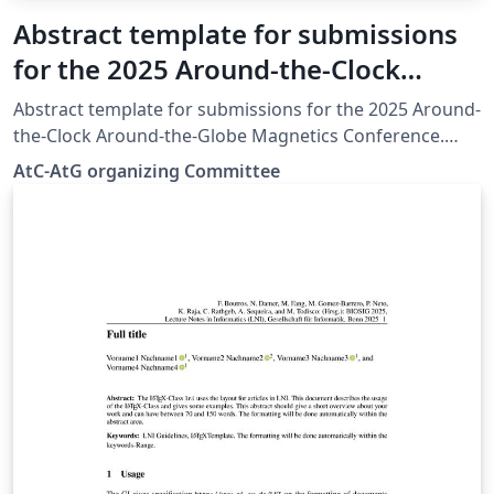
Abstract template for submissions
for the 2025 Around-the-Clock
Around-the-Globe Magnetics
Abstract template for submissions for the 2025 Around-
Conference
the-Clock Around-the-Globe Magnetics Conference.
Based on the IEEE Transactions on Magnetics Format.
AtC-AtG organizing Committee
https://www.atc-atg.org/abstract-submission