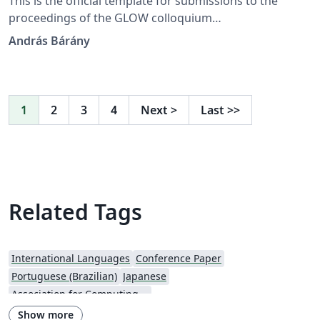
This is the official template for submissions to the
proceedings of the GLOW colloquium
(https://glowlinguistics.org/proceedings/).
András Bárány
1
2
3
4
Next
>
Last
>>
Related Tags
International Languages
Conference Paper
Portuguese (Brazilian)
Japanese
Association for Computing Machinery (ACM) - Official Sample Papers
Show more