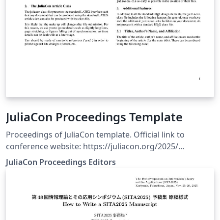
JuliaCon Proceedings Template
Proceedings of JuliaCon template. Official link to
conference website: https://juliacon.org/2025/
Submission guidelines: https://proceedings.juliacon.org
JuliaCon Proceedings Editors
Additional link to template repository:
https://github.com/JuliaCon/JuliaConSubmission.jl/tree/
master/paper