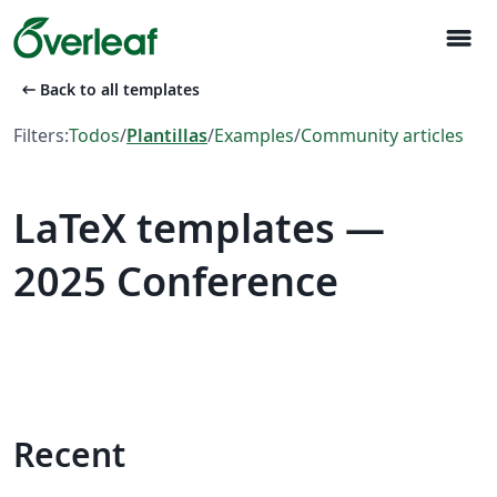
menu
arrow_left_alt
Back to all templates
Filters:
Todos
/
Plantillas
/
Examples
/
Community articles
LaTeX templates —
2025 Conference
Recent