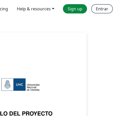
icing
Help & resources
Sign up
Entrar