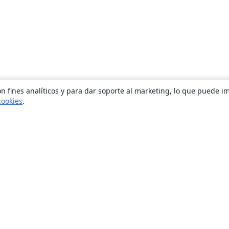
n fines analíticos y para dar soporte al marketing, lo que puede i
cookies
.
Quiénes somos
About us
Empleo