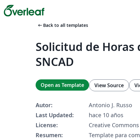
arrow_left_alt
Back to all templates
Solicitud de Horas 
SNCAD
Open as Template
View Source
Vi
Autor:
Antonio J. Russo
Last Updated:
hace 10 años
License:
Creative Commons 
Resumen:
Template para comp