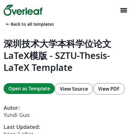
menu
arrow_left_alt
Back to all templates
深圳技术大学本科学位论文
LaTeX模版 - SZTU-Thesis-
LaTeX Template
Open as Template
View Source
View PDF
Autor:
Yundi Guo
Last Updated:
hace 2 años