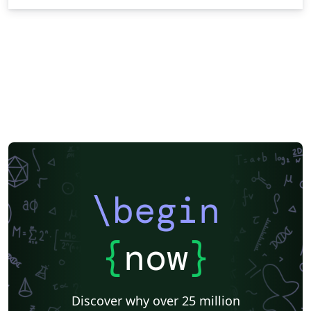
\begin
{
now
}
Discover why over 25 million