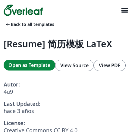
menu
arrow_left_alt
Back to all templates
[Resume] 简历模板 LaTeX
Open as Template
View Source
View PDF
Autor:
4u9
Last Updated:
hace 3 años
License:
Creative Commons CC BY 4.0