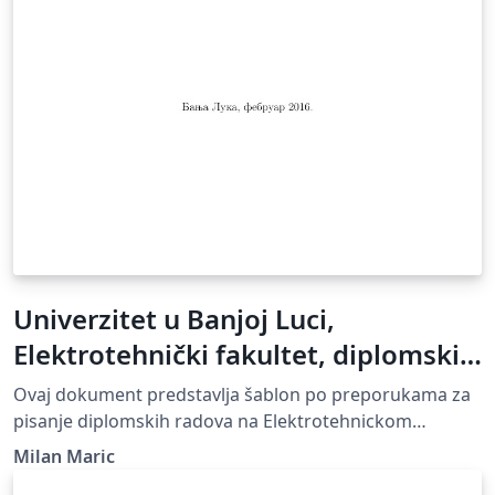
Univerzitet u Banjoj Luci,
Elektrotehnički fakultet, diplomski
rad
Ovaj dokument predstavlja šablon po preporukama za
pisanje diplomskih radova na Elektrotehnickom
fakultetu. This is a thesis template for the Faculty of
Milan Maric
Electrical Engineering, University of Banja Luka.