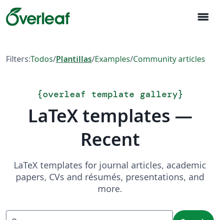
menu
Filters:
Todos
/
Plantillas
/
Examples
/
Community articles
{
overleaf template gallery
}
LaTeX templates —
Recent
LaTeX templates for journal articles, academic
papers, CVs and résumés, presentations, and
more.
Search