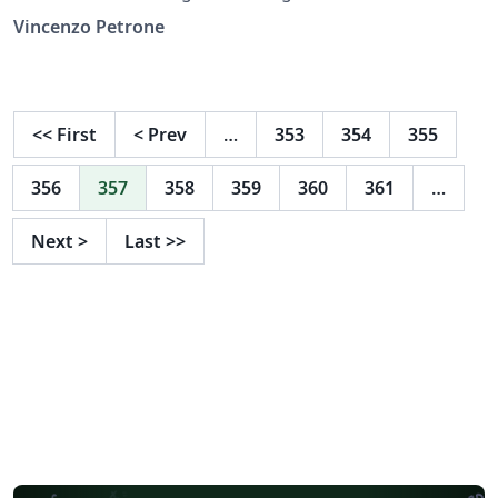
Projects, as part of the Ph.D. Program in Information
Vincenzo Petrone
Engineering and the Ph.D. Program in Computer
Science, AY 2022/2023.
<<
First
<
Prev
…
353
354
355
356
357
358
359
360
361
…
Next
>
Last
>>