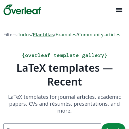
menu
Filters:
Todos
/
Plantillas
/
Examples
/
Community articles
{
overleaf template gallery
}
LaTeX templates —
Recent
LaTeX templates for journal articles, academic
papers, CVs and résumés, presentations, and
more.
Search