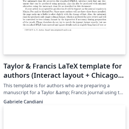
Taylor & Francis LaTeX template for
authors (Interact layout + Chicago
reference style)
This template is for authors who are preparing a
manuscript for a Taylor &amp; Francis journal using the
LaTeX document preparation system and the interact
Gabriele Candiani
class file and the Chicago reference style, which is
available via selected journals' home pages on the
Taylor &amp; Francis website.