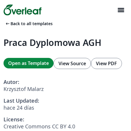
menu
arrow_left_alt
Back to all templates
Praca Dyplomowa AGH
Open as Template
View Source
View PDF
Autor:
Krzysztof Malarz
Last Updated:
hace 24 días
License:
Creative Commons CC BY 4.0