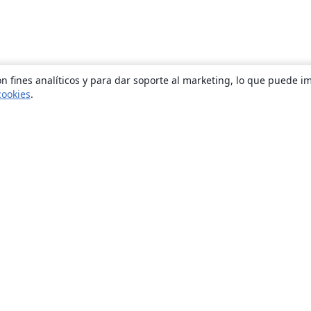
n fines analíticos y para dar soporte al marketing, lo que puede i
cookies
.
Quiénes somos
About us
Empleo
Blog