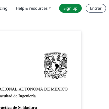
icing
Help & resources
Sign up
Entrar