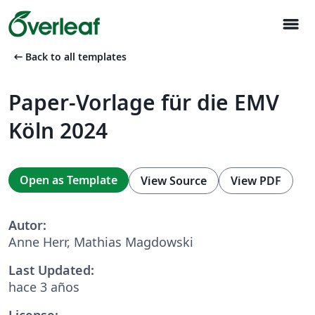
menu
arrow_left_alt
Back to all templates
Paper-Vorlage für die EMV
Köln 2024
Open as Template
View Source
View PDF
Autor:
Anne Herr, Mathias Magdowski
Last Updated:
hace 3 años
License: