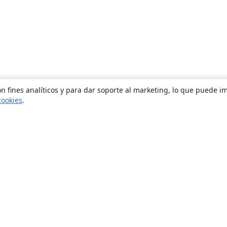
n fines analíticos y para dar soporte al marketing, lo que puede i
cookies
.
Quiénes somos
About us
Empleo