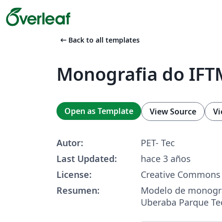
arrow_left_alt
Back to all templates
Monografia do IFT
Open as Template
View Source
Vi
Autor:
PET- Tec
Last Updated:
hace 3 años
License:
Creative Commons 
Resumen:
Modelo de monogra
Uberaba Parque Te