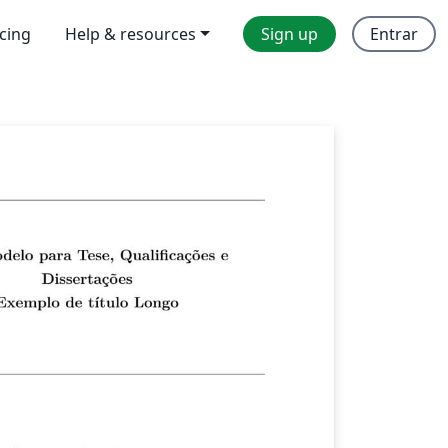
icing
Help & resources
Sign up
Entrar