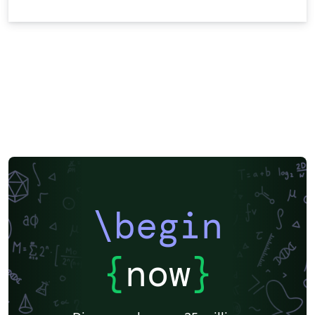
\begin
{
now
}