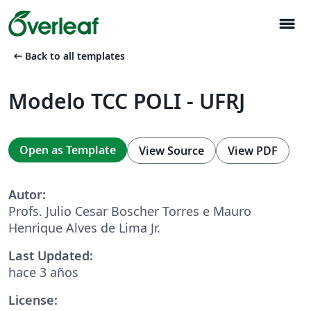
menu
arrow_left_alt
Back to all templates
Modelo TCC POLI - UFRJ
Open as Template
View Source
View PDF
Autor:
Profs. Julio Cesar Boscher Torres e Mauro
Henrique Alves de Lima Jr.
Last Updated:
hace 3 años
License: