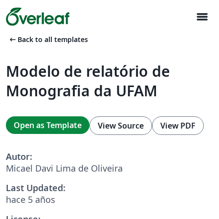
menu
arrow_left_alt
Back to all templates
Modelo de relatório de
Monografia da UFAM
Open as Template
View Source
View PDF
Autor:
Micael Davi Lima de Oliveira
Last Updated:
hace 5 años
License: