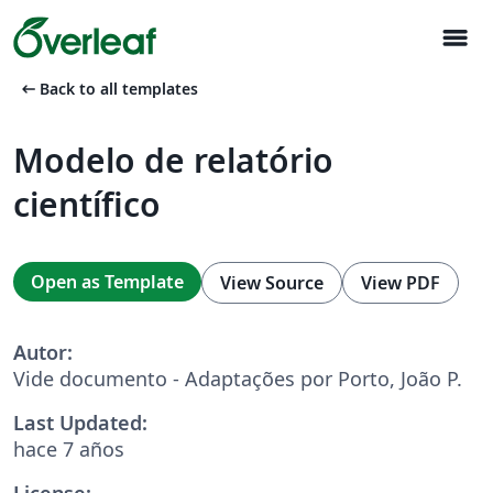
menu
arrow_left_alt
Back to all templates
Modelo de relatório
científico
Open as Template
View Source
View PDF
Autor:
Vide documento - Adaptações por Porto, João P.
Last Updated:
hace 7 años
License: