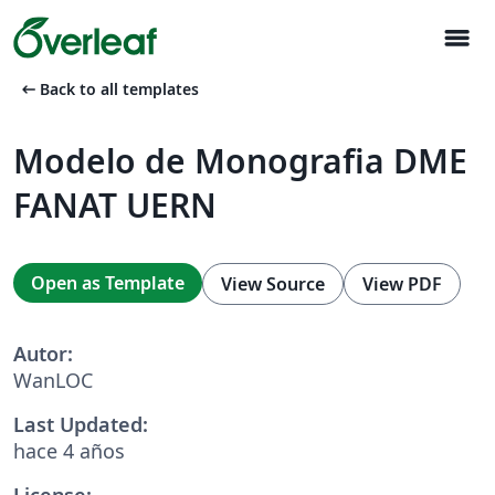
menu
arrow_left_alt
Back to all templates
Modelo de Monografia DME
FANAT UERN
Open as Template
View Source
View PDF
Autor:
WanLOC
Last Updated:
hace 4 años
License: