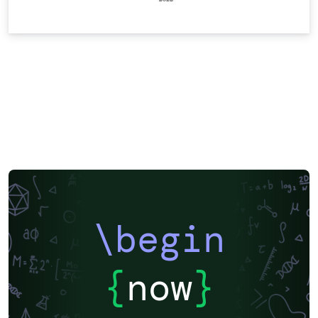
\begin
{
now
}